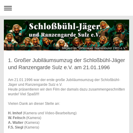
Mitglied im "Ortenauer Narrenbund 1981 e.V."
1. Großer Jubiläumsumzug der Schloßbühl-Jäger
und Ranzengarde Sulz e.V. am 21.01.1996
Am 21.01.1996 war der erste große Jubiläumsumzug der Schloßbühl-
Jäger und Ranzengarde Sulz e.V.
Heute präsentieren wir den Film der damals dazu zusammengeschnitten
wurde! Viel Spaß!!!!
Vielen Dank an dieser Stelle an:
H. Imhof
(Kamera und Video-Bearbeitung)
W. Feitsch
(Kamera)
A. Walter
(Kamera)
F.S. Siegl
(Kamera)