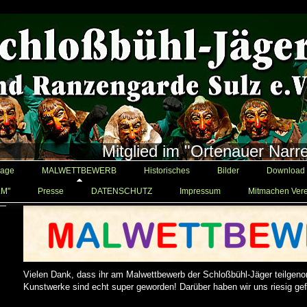
Mitglied im "Ortenauer Narr
age
MALWETTBEWERB
Historisches
Bilder
Download
LM"
Presse
DATENSCHUTZ
Impressum
Mitmachen Vere
Vielen Dank, dass ihr am Malwettbewerb der Schloßbühl-Jäger teilgen
Kunstwerke sind echt super geworden! Darüber haben wir uns riesig gefr