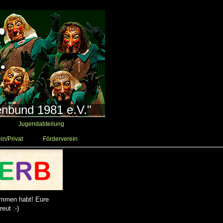
enbund 1981 e.V."
Jugendabteilung
in/Privat
Förderverein
ommen habt! Eure
eut :-)