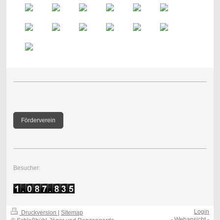
Förderverein
Besucher:
Login
Druckversion
|
Sitemap
-
Webansicht
-