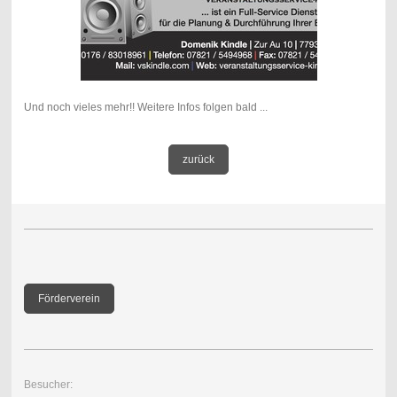
Und noch vieles mehr!! Weitere Infos folgen bald ...
zurück
Förderverein
Besucher: