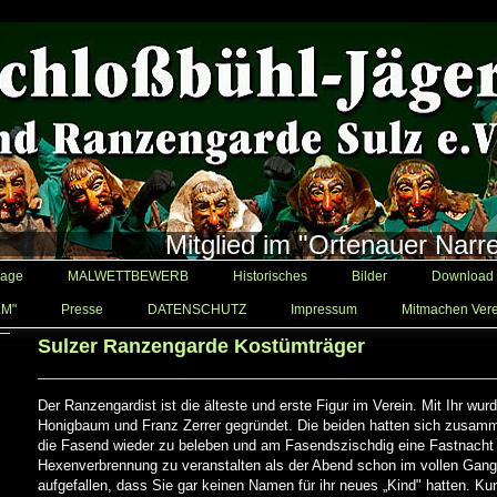
Mitglied im "Ortenauer Narr
age
MALWETTBEWERB
Historisches
Bilder
Download
LM"
Presse
DATENSCHUTZ
Impressum
Mitmachen Vere
Sulzer Ranzengarde Kostümträger
Der Ranzengardist ist die älteste und erste Figur im Verein. Mit Ihr wur
Honigbaum und Franz Zerrer gegründet. Die beiden hatten sich zusam
die Fasend wieder zu beleben und am Fasendszischdig eine Fastnacht 
Hexenverbrennung zu veranstalten als der Abend schon im vollen Gang
aufgefallen, dass Sie gar keinen Namen für ihr neues „Kind" hatten. Ku