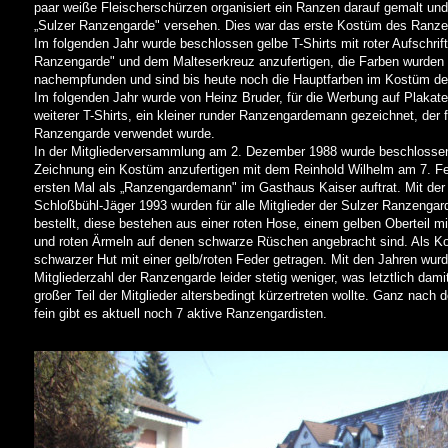
paar weiße Fleischerschürzen organisiert ein Ranzen darauf gemalt und 
„Sulzer Ranzengarde" versehen. Dies war das erste Kostüm des Ranze
Im folgenden Jahr wurde beschlossen gelbe T-Shirts mit roter Aufschrift
Ranzengarde" und dem Malteserkreuz anzufertigen, die Farben wurde
nachempfunden und sind bis heute noch die Hauptfarben im Kostüm de
Im folgenden Jahr wurde von Heinz Bruder, für die Werbung auf Plakat
weiterer T-Shirts, ein kleiner runder Ranzengardemann gezeichnet, der 
Ranzengarde verwendet wurde.
In der Mitgliederversammlung am 2. Dezember 1988 wurde beschlosse
Zeichnung ein Kostüm anzufertigen mit dem Reinhold Wilhelm am 7. F
ersten Mal als „Ranzengardemann" im Gasthaus Kaiser auftrat. Mit der
Schloßbühl-Jäger 1993 wurden für alle Mitglieder der Sulzer Ranzeng
bestellt, diese bestehen aus einer roten Hose, einem gelben Oberteil 
und roten Ärmeln auf denen schwarze Rüschen angebracht sind. Als K
schwarzer Hut mit einer gelb/roten Feder getragen. Mit den Jahren wurd
Mitgliederzahl der Ranzengarde leider stetig weniger, was letztlich dami
großer Teil der Mitglieder altersbedingt kürzertreten wollte. Ganz nach 
fein gibt es aktuell noch 7 aktive Ranzengardisten.