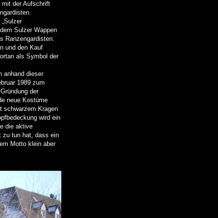
mit der Aufschrift
ngardisten.
 „Sulzer
n dem Sulzer Wappen
s Ranzengardisten.
en und den Kauf
fortan als Symbol der
n anhand dieser
ebruar 1989 zum
 Gründung der
arde neue Kostüme
mit schwarzem Kragen
opfbedeckung wird ein
e die aktive
t zu tun hat, dass ein
dem Motto klein aber