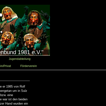
enbund 1981 e.V."
Jugendabteilung
in/Privat
Förderverein
de er 1985 von Rolf
mengetan um in Sulz
bzw. eine
e war ist den beiden
rzer Hand wurden ein