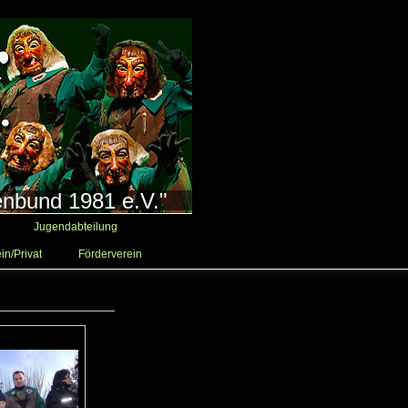
enbund 1981 e.V."
Jugendabteilung
in/Privat
Förderverein