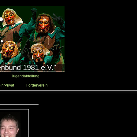
enbund 1981 e.V."
Jugendabteilung
in/Privat
Förderverein