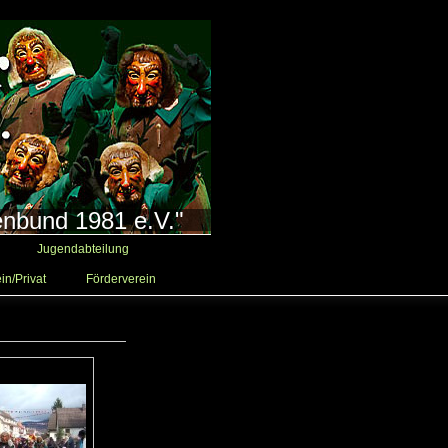
enbund 1981 e.V."
Jugendabteilung
in/Privat
Förderverein