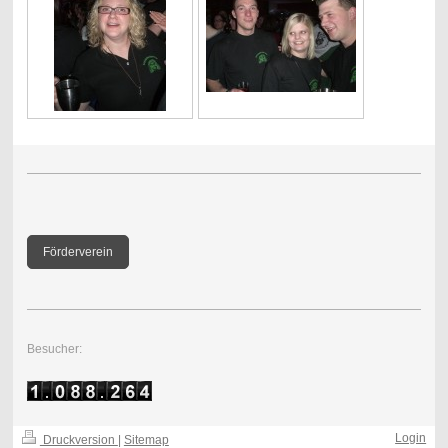
Förderverein
Besucher:
Login
Druckversion
|
Sitemap